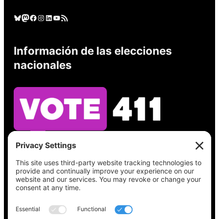
Cielo azul
Mastodonte
Facebook
Instagram
LinkedIn
YouTube
Feed RSS
Información de las elecciones
nacionales
Vea lo que hay en su boleta, encuentre su
lugar de votación, verifique el estado de su
registro y obtenga toda la información
electoral que necesita en
Vote411.org.