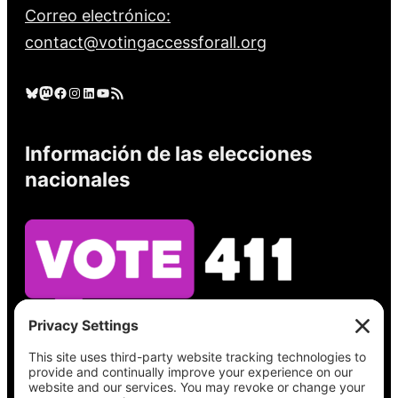
Correo electrónico:
contact@votingaccessforall.org
Cielo azul
Mastodonte
Facebook
Instagram
LinkedIn
YouTube
Feed RSS
Información de las elecciones
nacionales
Vea lo que hay en su boleta, encuentre su
lugar de votación, verifique el estado de su