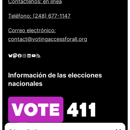
Contáctenos: en línea
Teléfono: (248) 677-1147
Correo electrónico:
contact@votingaccessforall.org
Cielo azul
Mastodonte
Facebook
Instagram
LinkedIn
YouTube
Feed RSS
Información de las elecciones
nacionales