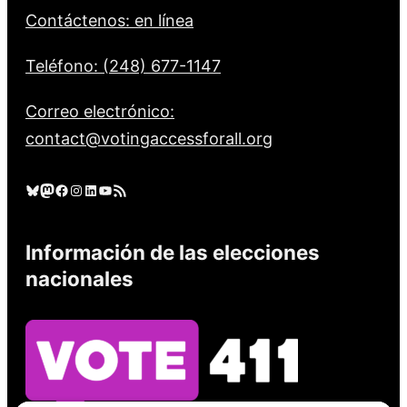
Contáctenos: en línea
Teléfono: (248) 677-1147
Correo electrónico:
contact@votingaccessforall.org
Cielo azul
Mastodonte
Facebook
Instagram
LinkedIn
YouTube
Feed RSS
Información de las elecciones
nacionales