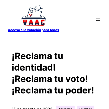
Saltar
al
contenido
Acceso a la votación para todos
¡Reclama tu
identidad!
¡Reclama tu voto!
¡Reclama tu poder!
15 de agosto de 2025
•
Anuncios
Eventos