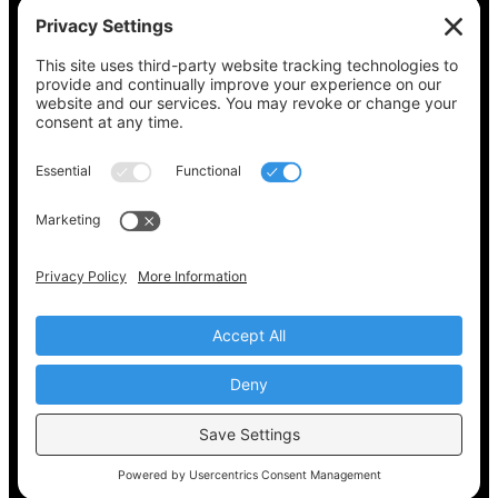
Vea lo que hay en su boleta, encuentre su
lugar de votación, verifique el estado de su
registro y obtenga toda la información
electoral que necesita en
Vote411.org.
Por favor no utilice:
joyce@votingaccessforall.org
Derechos de autor © 2022-2024 Coalición de
acceso al voto para todos
ES