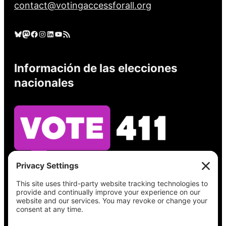
contact@votingaccessforall.org
Cielo azul
Mastodonte
Facebook
Instagram
LinkedIn
YouTube
Feed RSS
Información de las elecciones
nacionales
Vea lo que hay en su boleta, encuentre su
lugar de votación, verifique el estado de su
registro y obtenga toda la información