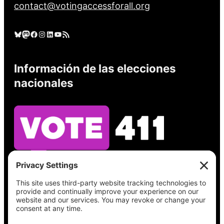
contact@votingaccessforall.org
Cielo azul
Mastodonte
Facebook
Instagram
LinkedIn
YouTube
Feed RSS
Información de las elecciones
nacionales
Vea lo que hay en su boleta, encuentre su
lugar de votación, verifique el estado de su
registro y obtenga toda la información