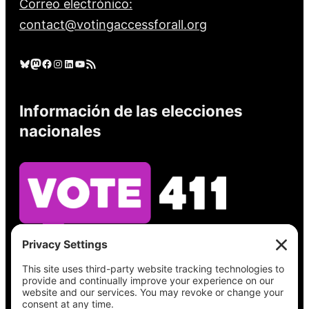
Correo electrónico:
contact@votingaccessforall.org
Cielo azul
Mastodonte
Facebook
Instagram
LinkedIn
YouTube
Feed RSS
Información de las elecciones
nacionales
Vea lo que hay en su boleta, encuentre su
lugar de votación, verifique el estado de su
registro y obtenga toda la información