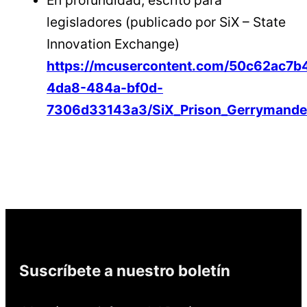
legisladores (publicado por SiX – State
Innovation Exchange)
https://mcusercontent.com/50c62ac7b
4da8-484a-bf0d-
7306d33143a3/SiX_Prison_Gerrymande
Suscríbete a nuestro boletín