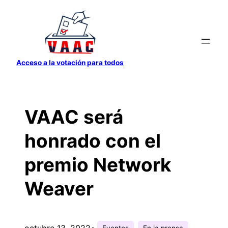
Saltar
al
contenido
Acceso a la votación para todos
VAAC será
honrado con el
premio Network
Weaver
octubre 13, 2022
•
Eventos
En la prensa