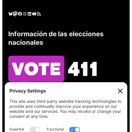
Cielo azul
Mastodonte
Facebook
Instagram
LinkedIn
YouTube
Feed RSS
Información de las elecciones
nacionales
Vea lo que hay en su boleta, encuentre su
lugar de votación, verifique el estado de su
registro y obtenga toda la información
electoral que necesita en
Vote411.org.