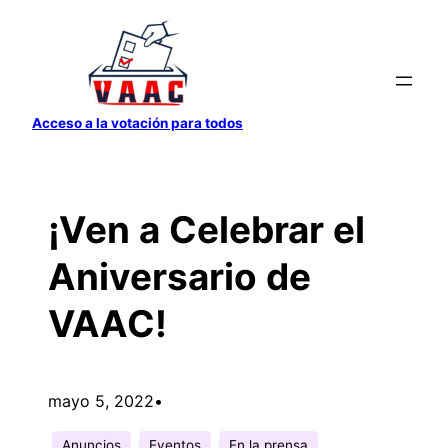
Saltar
al
contenido
Acceso a la votación para todos
¡Ven a Celebrar el
Aniversario de
VAAC!
mayo 5, 2022
•
Anuncios
Eventos
En la prensa