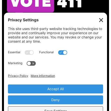
Vea lo que hay en su boleta, encuentre su
lugar de votación, verifique el estado de su
registro y obtenga toda la información
electoral que necesita en
Vote411.org.
Por favor no utilice:
joyce@votingaccessforall.org
Derechos de autor © 2022-2024 Coalición de
acceso al voto para todos