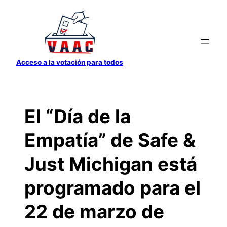
Saltar
al
contenido
Acceso a la votación para todos
El “Día de la
Empatía” de Safe &
Just Michigan está
programado para el
22 de marzo de