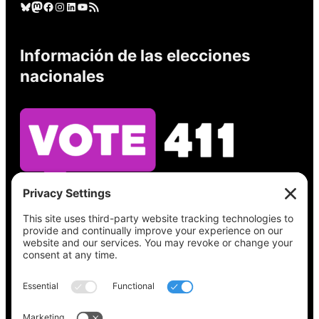
Cielo azul
Mastodonte
Facebook
Instagram
LinkedIn
YouTube
Feed RSS
Información de las elecciones
nacionales
Vea lo que hay en su boleta, encuentre su
lugar de votación, verifique el estado de su
registro y obtenga toda la información
electoral que necesita en
Vote411.org.
Por favor no utilice: