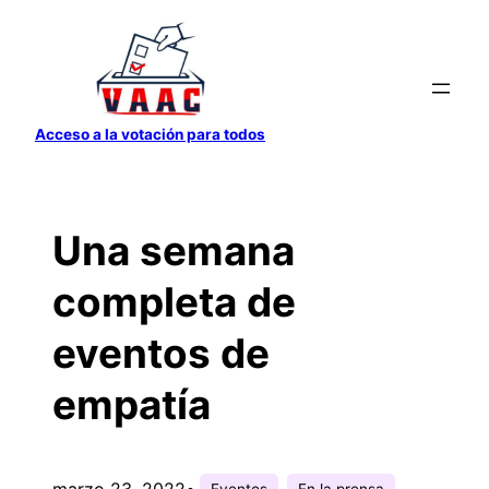
Saltar
al
contenido
Acceso a la votación para todos
Una semana
completa de
eventos de
empatía
marzo 23, 2022
•
Eventos
En la prensa