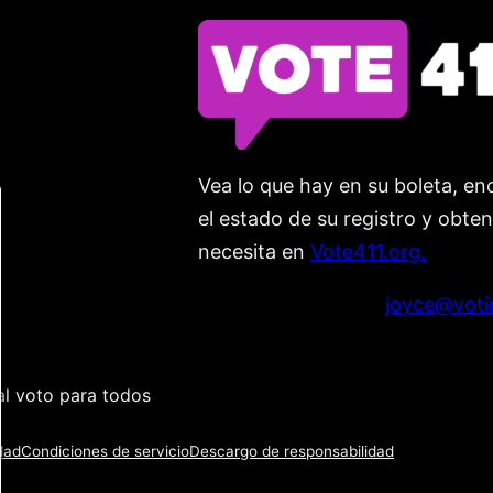
Vea lo que hay en su boleta, enc
el estado de su registro y obte
necesita en
Vote411.org.
Por favor no utilice:
joyce@voti
l voto para todos
dad
Condiciones de servicio
Descargo de responsabilidad