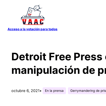
Saltar
al
contenido
Acceso a la votación para todos
Detroit Free Press
manipulación de p
octubre 6, 2021
•
En la prensa
Gerrymandering de pris