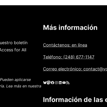
Más información
uestro boletín
Contáctenos: en línea
ccess for All
Teléfono: (248) 677-1147
Correo electrónico: contact@vo
Pueden aplicarse
Cielo azul
Mastodonte
Facebook
Instagram
LinkedIn
YouTube
Feed RSS
ría. Lea más en nuestra
Información de las 