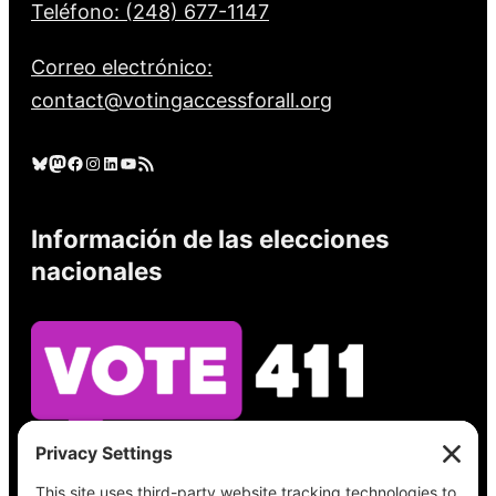
Teléfono: (248) 677-1147
Correo electrónico:
contact@votingaccessforall.org
Cielo azul
Mastodonte
Facebook
Instagram
LinkedIn
YouTube
Feed RSS
Información de las elecciones
nacionales
Vea lo que hay en su boleta, encuentre su