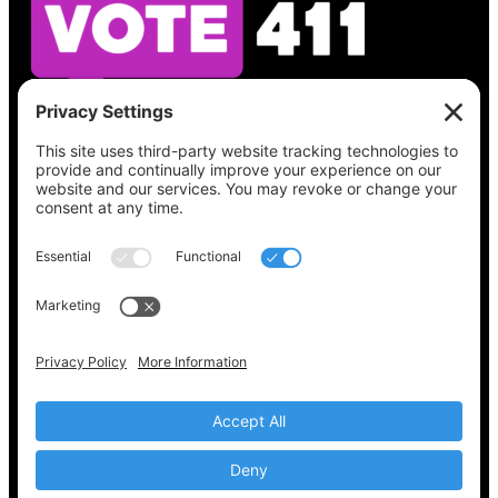
Vea lo que hay en su boleta, encuentre su
lugar de votación, verifique el estado de su
registro y obtenga toda la información
electoral que necesita en
Vote411.org.
Por favor no utilice:
joyce@votingaccessforall.org
Derechos de autor © 2022-2024 Coalición de
acceso al voto para todos