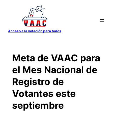
Saltar
al
contenido
Acceso a la votación para todos
Meta de VAAC para
el Mes Nacional de
Registro de
Votantes este
septiembre