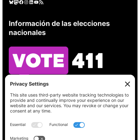
Cielo azul
Mastodonte
Facebook
Instagram
LinkedIn
YouTube
Feed RSS
Información de las elecciones
nacionales
Vea lo que hay en su boleta, encuentre su
lugar de votación, verifique el estado de su
registro y obtenga toda la información
electoral que necesita en
Vote411.org.
Por favor no utilice: