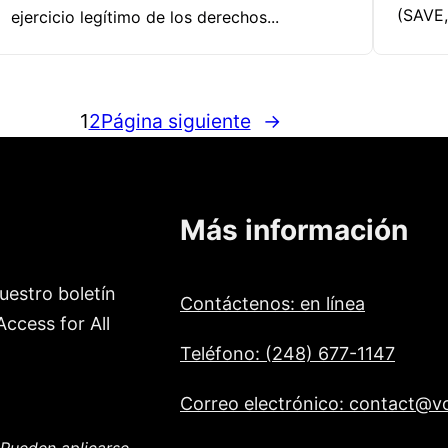
(SAVE,
ejercicio legítimo de los derechos...
1
2
Página siguiente
→
Más información
uestro boletín
Contáctenos: en línea
ccess for All
Teléfono: (248) 677-1147
Correo electrónico: contact@vo
Pueden aplicarse