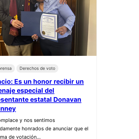
prensa
Derechos de voto
cio: Es un honor recibir un
naje especial del
esentante estatal Donavan
inney
mplace y nos sentimos
damente honrados de anunciar que el
ama de votación…