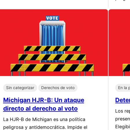
Sin categorizar
Derechos de voto
En la 
Michigan HJR-B: Un ataque
Dete
directo al derecho al voto
Los re
presen
La HJR-B de Michigan es una política
Elegib
peligrosa y antidemocrática. Impide el