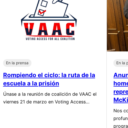
En la prensa
En la 
Rompiendo el ciclo: la ruta de la
Anun
escuela a la prisión
home
repr
Únase a la reunión de coalición de VAAC el
McK
viernes 21 de marzo en Voting Access…
Nos co
profun
progr