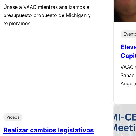
Únase a VAAC mientras analizamos el
presupuesto propuesto de Michigan y
exploramos…
Event
Eleva
Capi
VAAC t
Sanaci
Angel
Vídeos
Realizar cambios legislativos