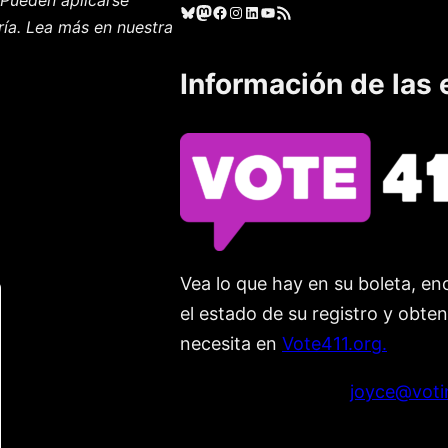
Cielo azul
Mastodonte
Facebook
Instagram
LinkedIn
YouTube
Feed RSS
ría. Lea más en nuestra
Información de las 
Vea lo que hay en su boleta, enc
el estado de su registro y obte
necesita en
Vote411.org.
Por favor no utilice:
joyce@voti