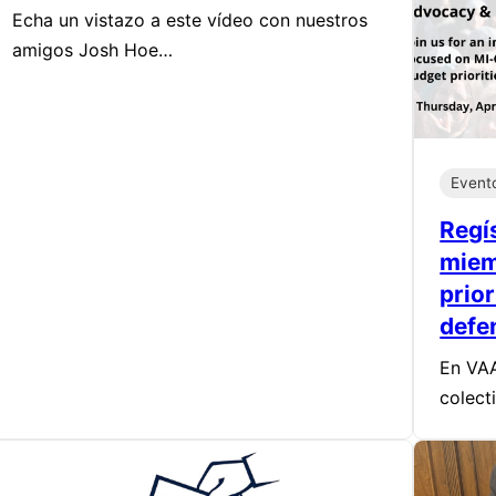
Echa un vistazo a este vídeo con nuestros
amigos Josh Hoe…
Event
Regí
miem
prio
defe
En VAA
colect