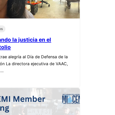
os
ndo la justicia en el
tolio
rae alegría al Día de Defensa de la
ón La directora ejecutiva de VAAC,
a…