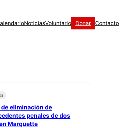
alendario
Noticias
Voluntario
Donar
Contacto
os
 de eliminación de
cedentes penales de dos
 en Marquette