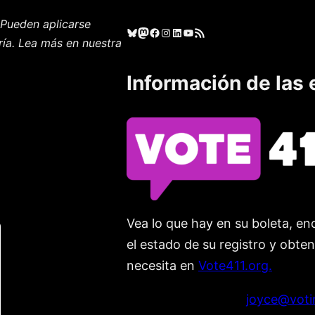
Pueden aplicarse
Cielo azul
Mastodonte
Facebook
Instagram
LinkedIn
YouTube
Feed RSS
ría. Lea más en nuestra
Información de las 
Vea lo que hay en su boleta, enc
el estado de su registro y obte
necesita en
Vote411.org.
Por favor no utilice:
joyce@voti