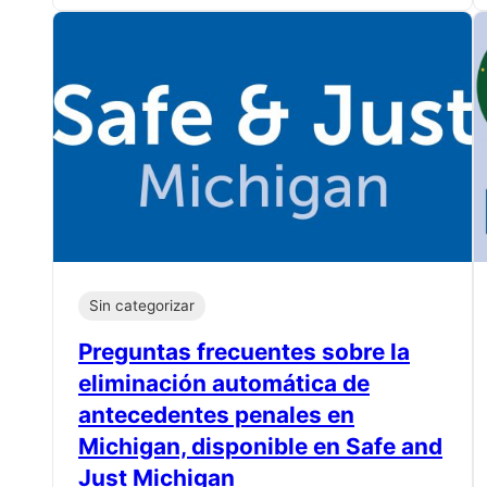
Sin categorizar
Preguntas frecuentes sobre la
eliminación automática de
antecedentes penales en
Michigan, disponible en Safe and
Just Michigan