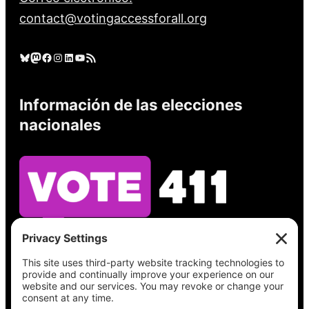
contact@votingaccessforall.org
Cielo azul
Mastodonte
Facebook
Instagram
LinkedIn
YouTube
Feed RSS
Información de las elecciones
nacionales
Vea lo que hay en su boleta, encuentre su
lugar de votación, verifique el estado de su
registro y obtenga toda la información