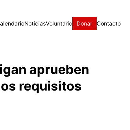
alendario
Noticias
Voluntario
Donar
Contacto
igan aprueben
os requisitos