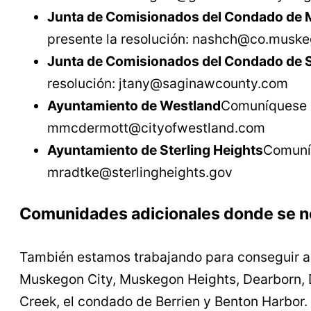
Junta de Comisionados del Condado de
presente la resolución:
nashch@co.muskeg
Junta de Comisionados del Condado de 
resolución:
jtany@saginawcounty.com
Ayuntamiento de Westland
Comuníquese c
mmcdermott@cityofwestland.com
Ayuntamiento de Sterling Heights
Comuníq
mradtke@sterlingheights.gov
Comunidades adicionales donde se n
También estamos trabajando para conseguir ap
Muskegon City, Muskegon Heights, Dearborn, D
Creek, el condado de Berrien y Benton Harbor.