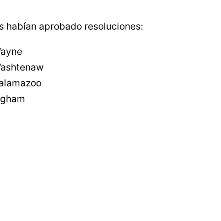
es habían aprobado resoluciones:
Wayne
Washtenaw
Kalamazoo
Ingham