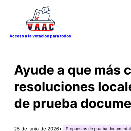
Saltar
al
contenido
Acceso a la votación para todos
Ayude a que más 
resoluciones local
de prueba documen
25 de junio de 2026
•
Propuestas de prueba documental