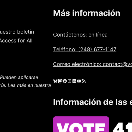
Más información
uestro boletín
Contáctenos: en línea
ccess for All
Teléfono: (248) 677-1147
Correo electrónico: contact@vo
Pueden aplicarse
Cielo azul
Mastodonte
Facebook
Instagram
LinkedIn
YouTube
Feed RSS
ría. Lea más en nuestra
Información de las 