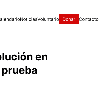
alendario
Noticias
Voluntario
Donar
Contacto
lución en
e prueba