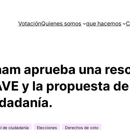
Votación
Quienes somos
que hacemos
C
ham aprueba una reso
AVE y la propuesta d
dadanía.
l de ciudadanía
Elecciones
Derechos de voto