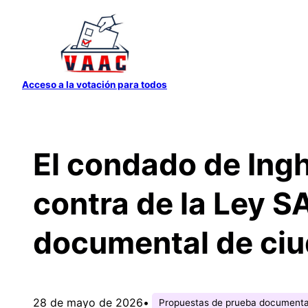
Saltar
al
contenido
Acceso a la votación para todos
El condado de Ing
contra de la Ley S
documental de ciu
28 de mayo de 2026
•
Propuestas de prueba documenta