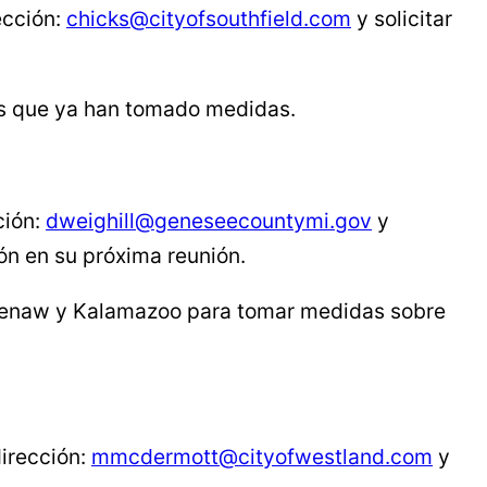
ección:
chicks@cityofsouthfield.com
y solicitar
des que ya han tomado medidas.
ción:
dweighill@geneseecountymi.gov
y
ón en su próxima reunión.
htenaw y Kalamazoo para tomar medidas sobre
dirección:
mmcdermott@cityofwestland.com
y