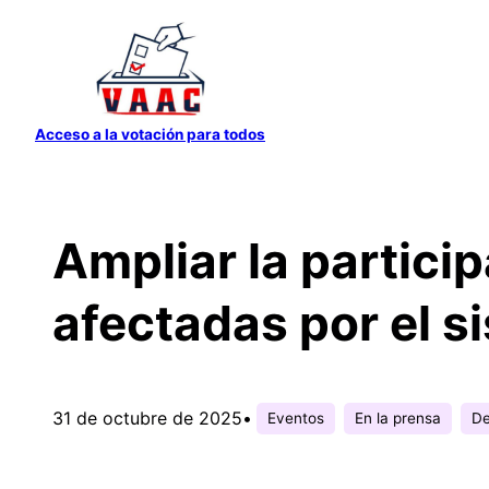
Saltar
al
contenido
Acceso a la votación para todos
Ampliar la partici
afectadas por el si
31 de octubre de 2025
•
Eventos
En la prensa
De