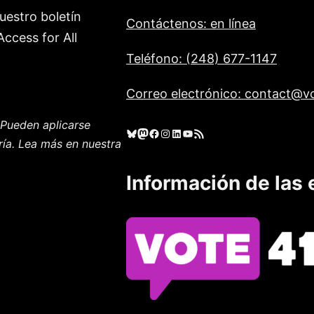
uestro boletín
Contáctenos: en línea
ccess for All
Teléfono: (248) 677-1147
Correo electrónico: contact@vo
Pueden aplicarse
Cielo azul
Mastodonte
Facebook
Instagram
LinkedIn
YouTube
Feed RSS
ría. Lea más en nuestra
Información de las 