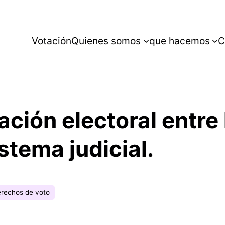
Votación
Quienes somos
que hacemos
C
pación electoral entre
stema judicial.
rechos de voto