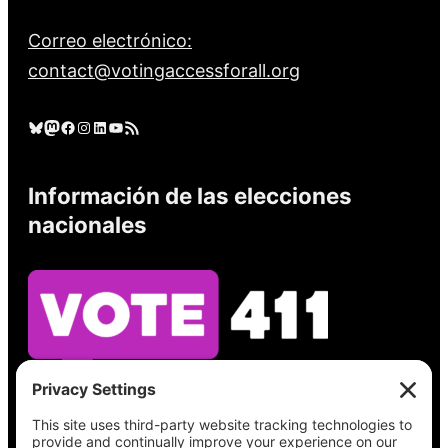
Correo electrónico:
contact@votingaccessforall.org
Cielo azul
Mastodonte
Facebook
Instagram
LinkedIn
YouTube
Feed RSS
Información de las elecciones
nacionales
Vea lo que hay en su boleta, encuentre su