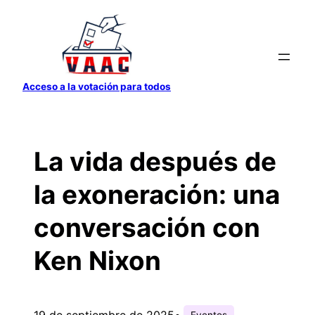
Saltar
al
contenido
Acceso a la votación para todos
La vida después de
la exoneración: una
conversación con
Ken Nixon
19 de septiembre de 2025
•
Eventos