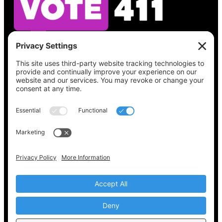
Vea lo que hay en su boleta, encuentre su
lugar de votación, verifique el estado de su
registro y obtenga toda la información
electoral que necesita en
Vote411.org.
Por favor no utilice:
joyce@votingaccessforall.org
Derechos de autor © 2022-2024 Coalición de
acceso al voto para todos