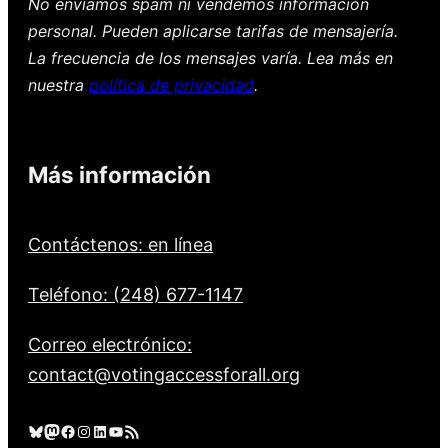
No enviamos spam ni vendemos información
personal. Pueden aplicarse tarifas de mensajería.
La frecuencia de los mensajes varía. Lea más en
nuestra
política de privacidad
.
Más información
Contáctenos: en línea
Teléfono: (248) 677-1147
Correo electrónico:
contact@votingaccessforall.org
Cielo azul
Mastodonte
Facebook
Instagram
LinkedIn
YouTube
Feed RSS