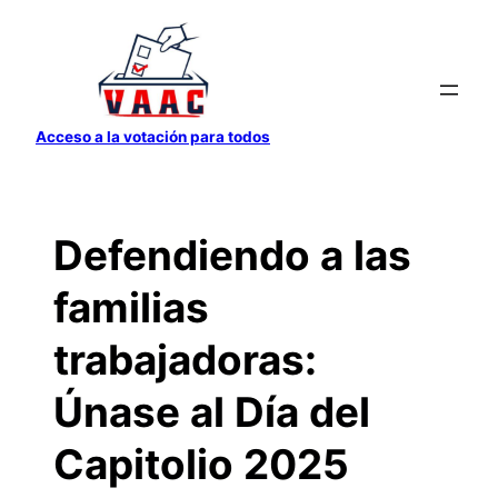
Saltar
al
contenido
Acceso a la votación para todos
Defendiendo a las
familias
trabajadoras:
Únase al Día del
Capitolio 2025