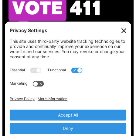
Vea lo que hay en su boleta, encuentre su
lugar de votación, verifique el estado de su
registro y obtenga toda la información
electoral que necesita en
Vote411.org.
Por favor no utilice:
joyce@votingaccessforall.org
Derechos de autor © 2022-2024 Coalición de
acceso al voto para todos