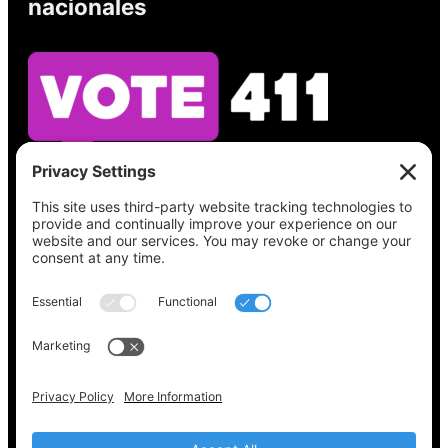
nacionales
Vea lo que hay en su boleta, encuentre su
lugar de votación, verifique el estado de su
registro y obtenga toda la información
electoral que necesita en
Vote411.org.
Por favor no utilice:
joyce@votingaccessforall.org