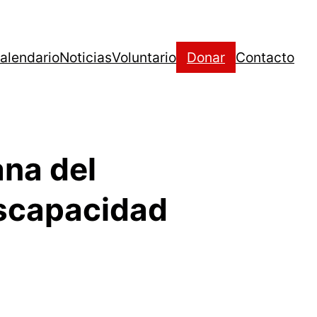
alendario
Noticias
Voluntario
Donar
Contacto
ana del
iscapacidad