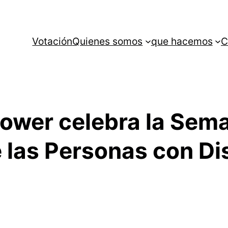
Votación
Quienes somos
que hacemos
C
 Power celebra la Sem
e las Personas con D