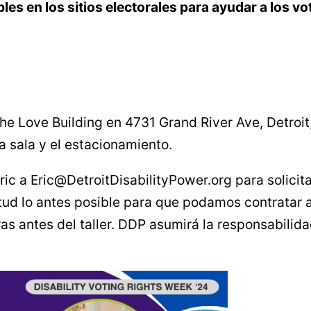
les en los sitios electorales para ayudar a los vo
he Love Building en 4731 Grand River Ave, Detroit,
la sala y el estacionamiento.
ric a Eric@DetroitDisabilityPower.org para solicit
itud lo antes posible para que podamos contratar 
s antes del taller. DDP asumirá la responsabilidad