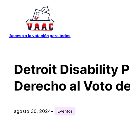
Saltar
al
contenido
Acceso a la votación para todos
Detroit Disability
Derecho al Voto d
agosto 30, 2024
•
Eventos