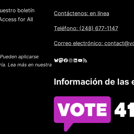
uestro boletín
Contáctenos: en línea
ccess for All
Teléfono: (248) 677-1147
Correo electrónico: contact@vo
Pueden aplicarse
Cielo azul
Mastodonte
Facebook
Instagram
LinkedIn
YouTube
Feed RSS
ría. Lea más en nuestra
Información de las 