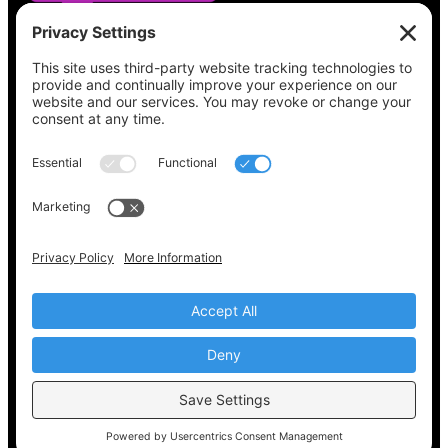
Vea lo que hay en su boleta, encuentre su
lugar de votación, verifique el estado de su
registro y obtenga toda la información
electoral que necesita en
Vote411.org.
Por favor no utilice:
joyce@votingaccessforall.org
Derechos de autor © 2022-2024 Coalición de
acceso al voto para todos
ES