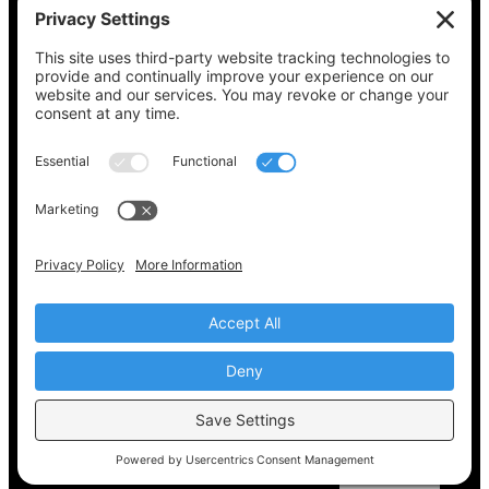
Vea lo que hay en su boleta, encuentre su
lugar de votación, verifique el estado de su
registro y obtenga toda la información
electoral que necesita en
Vote411.org.
Por favor no utilice:
joyce@votingaccessforall.org
Derechos de autor © 2022-2024 Coalición de
acceso al voto para todos
ES