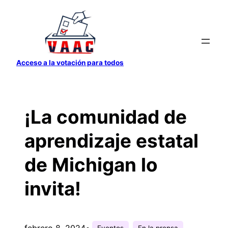
Saltar
al
contenido
Acceso a la votación para todos
¡La comunidad de
aprendizaje estatal
de Michigan lo
invita!
febrero 8, 2024
•
Eventos
En la prensa