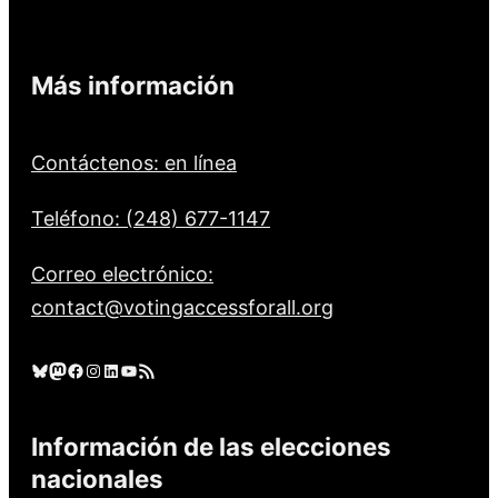
Más información
Contáctenos: en línea
Teléfono: (248) 677-1147
Correo electrónico:
contact@votingaccessforall.org
Cielo azul
Mastodonte
Facebook
Instagram
LinkedIn
YouTube
Feed RSS
Información de las elecciones
nacionales