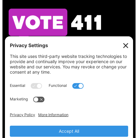
Vea lo que hay en su boleta, encuentre su
lugar de votación, verifique el estado de su
registro y obtenga toda la información
electoral que necesita en
Vote411.org.
Por favor no utilice:
joyce@votingaccessforall.org
Derechos de autor © 2022-2024 Coalición de