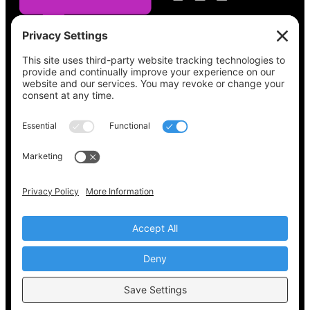
Vea lo que hay en su boleta, encuentre su
lugar de votación, verifique el estado de su
registro y obtenga toda la información
electoral que necesita en
Vote411.org.
Por favor no utilice:
joyce@votingaccessforall.org
Derechos de autor © 2022-2024 Coalición de
acceso al voto para todos