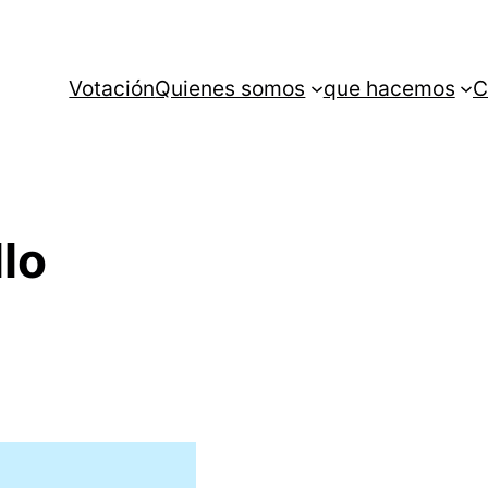
Votación
Quienes somos
que hacemos
C
llo