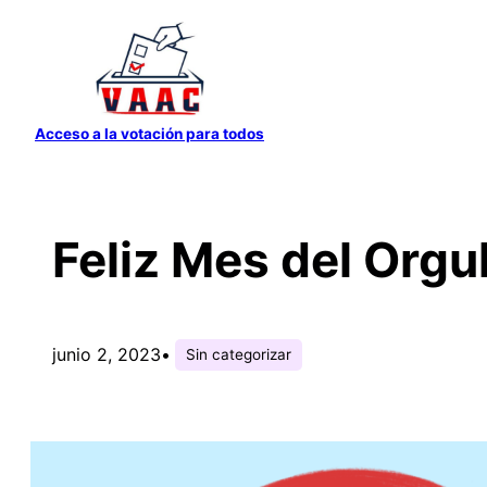
Saltar
al
contenido
Acceso a la votación para todos
Feliz Mes del Orgu
junio 2, 2023
•
Sin categorizar