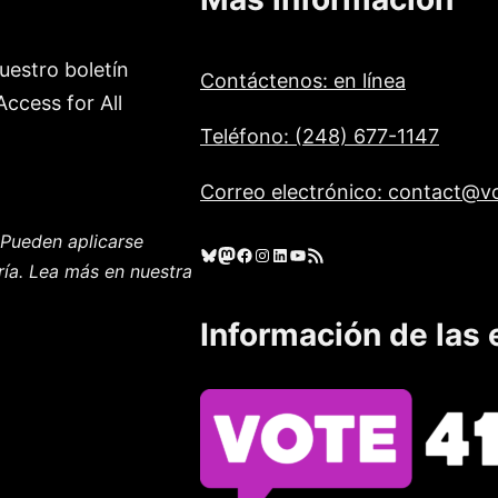
uestro boletín
Contáctenos: en línea
ccess for All
Teléfono: (248) 677-1147
Correo electrónico: contact@vo
Pueden aplicarse
Cielo azul
Mastodonte
Facebook
Instagram
LinkedIn
YouTube
Feed RSS
ría. Lea más en nuestra
Información de las 