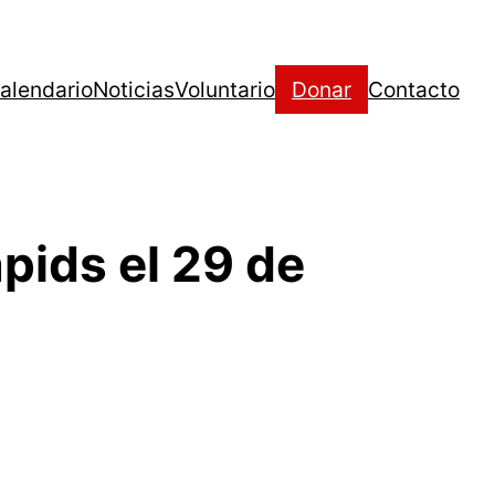
alendario
Noticias
Voluntario
Donar
Contacto
apids el 29 de