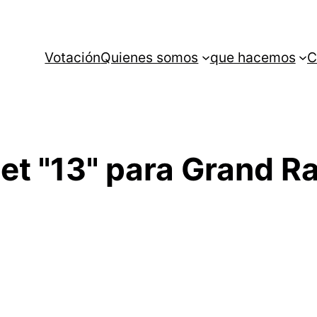
Votación
Quienes somos
que hacemos
C
set "13" para Grand R