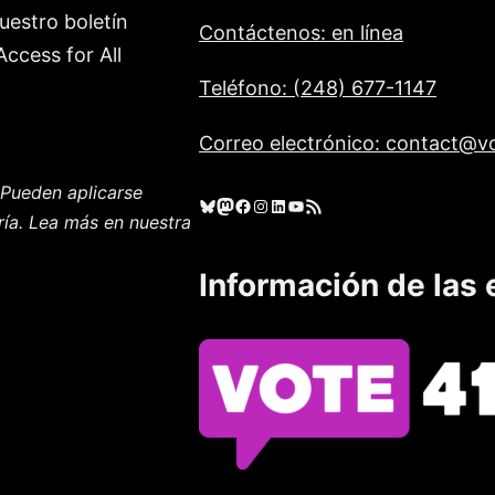
uestro boletín
Contáctenos: en línea
ccess for All
Teléfono: (248) 677-1147
Correo electrónico: contact@vo
Pueden aplicarse
Cielo azul
Mastodonte
Facebook
Instagram
LinkedIn
YouTube
Feed RSS
ría. Lea más en nuestra
Información de las 