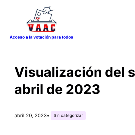
Saltar
al
contenido
Acceso a la votación para todos
Visualización del 
abril de 2023
abril 20, 2023
•
Sin categorizar