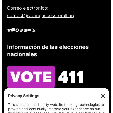
Correo electrónico:
contact@votingaccessforall.org
Cielo azul
Mastodonte
Facebook
Instagram
LinkedIn
YouTube
Feed RSS
Información de las elecciones
nacionales
Vea lo que hay en su boleta, encuentre su
lugar de votación, verifique el estado de su