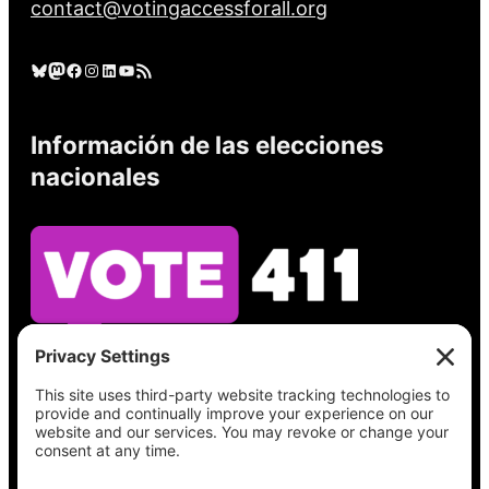
contact@votingaccessforall.org
Cielo azul
Mastodonte
Facebook
Instagram
LinkedIn
YouTube
Feed RSS
Información de las elecciones
nacionales
Vea lo que hay en su boleta, encuentre su
lugar de votación, verifique el estado de su
registro y obtenga toda la información
electoral que necesita en
Vote411.org.