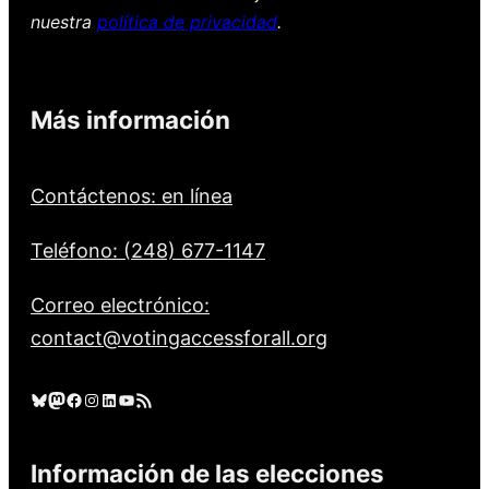
nuestra
política de privacidad
.
Más información
Contáctenos: en línea
Teléfono: (248) 677-1147
Correo electrónico:
contact@votingaccessforall.org
Cielo azul
Mastodonte
Facebook
Instagram
LinkedIn
YouTube
Feed RSS
Información de las elecciones