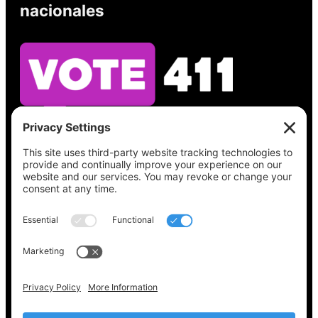
nacionales
Vea lo que hay en su boleta, encuentre su
lugar de votación, verifique el estado de su
registro y obtenga toda la información
electoral que necesita en
Vote411.org.
Por favor no utilice:
joyce@votingaccessforall.org