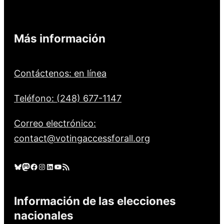
Más información
Contáctenos: en línea
Teléfono: (248) 677-1147
Correo electrónico:
contact@votingaccessforall.org
Cielo azul
Mastodonte
Facebook
Instagram
LinkedIn
YouTube
Feed RSS
Información de las elecciones
nacionales