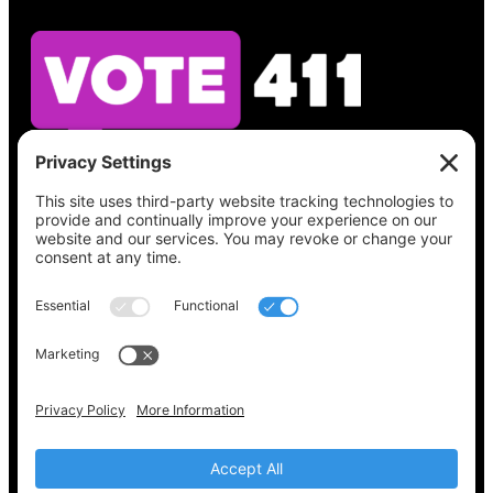
Vea lo que hay en su boleta, encuentre su
lugar de votación, verifique el estado de su
registro y obtenga toda la información
electoral que necesita en
Vote411.org.
Por favor no utilice:
joyce@votingaccessforall.org
Derechos de autor © 2022-2024 Coalición de