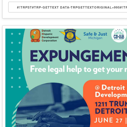
#!TRPST#TRP-GETTEXT DATA-TRPGETTEXTORIGINAL=995#!