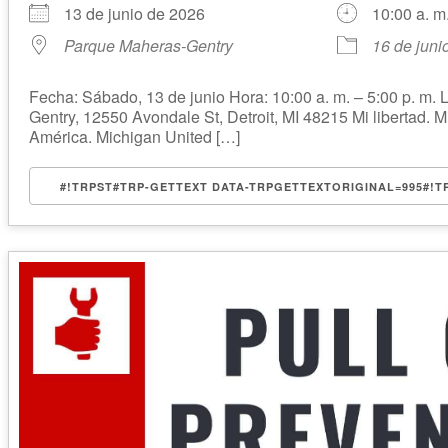
13 de junio de 2026
10:00 a. m.
Parque Maheras-Gentry
16 de juni
Fecha: Sábado, 13 de junio Hora: 10:00 a. m. – 5:00 p. m.
Gentry, 12550 Avondale St, Detroit, MI 48215 Mi libertad. M
América. Michigan United […]
#!TRPST#TRP-GETTEXT DATA-TRPGETTEXTORIGINAL=995#!