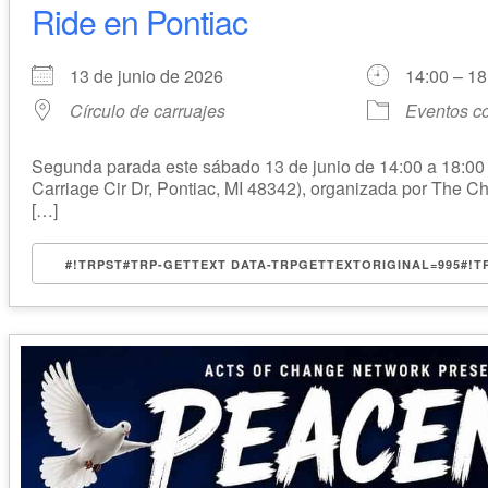
Ride en Pontiac
13 de junio de 2026
14:00 – 18
Círculo de carruajes
Eventos c
Segunda parada este sábado 13 de junio de 14:00 a 18:00 
Carriage Cir Dr, Pontiac, MI 48342), organizada por The C
[…]
#!TRPST#TRP-GETTEXT DATA-TRPGETTEXTORIGINAL=995#!