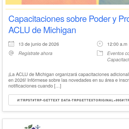
Capacitaciones sobre Poder y Pro
ACLU de Michigan
13 de junio de 2026
12:00 a.m
Regístrate ahora
Eventos c
Capacitac
¡La ACLU de Michigan organizará capacitaciones adicional
en 2026! Infórmese sobre las novedades en su área e inscrí
notificaciones cuando […]
#!TRPST#TRP-GETTEXT DATA-TRPGETTEXTORIGINAL=995#!