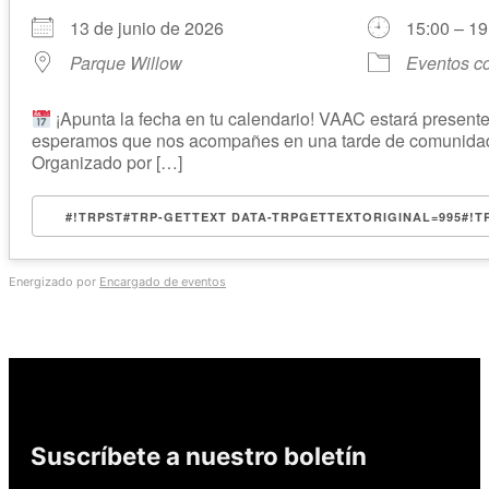
13 de junio de 2026
15:00 – 19
Parque Willow
Eventos c
¡Apunta la fecha en tu calendario! VAAC estará prese
esperamos que nos acompañes en una tarde de comunidad,
Organizado por […]
#!TRPST#TRP-GETTEXT DATA-TRPGETTEXTORIGINAL=995#!
Energizado por
Encargado de eventos
Suscríbete a nuestro boletín