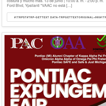
costura y mucho más. 13 de junio | 10:00 a. m. - 2:00 p. m.
Ford Blvd, Ypsilanti *VAAC no está […]
#!TRPST#TRP-GETTEXT DATA-TRPGETTEXTORIGINAL=995#!