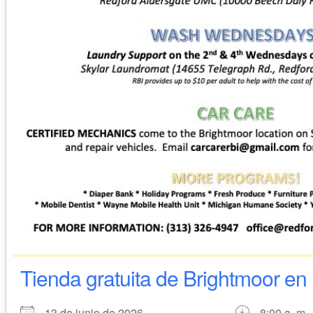
Tienda gratuita de Brightmoor en 
13 de junio de 2026
8:00 a. m. 