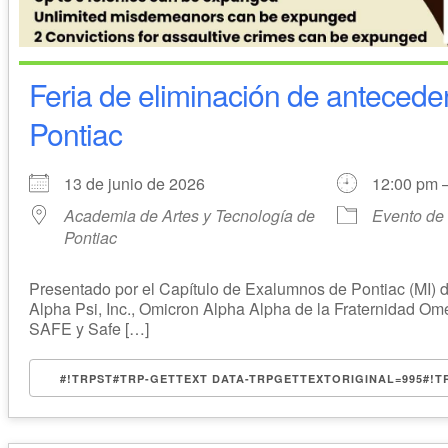
Feria de eliminación de antecede
Pontiac
13 de junio de 2026
12:00 pm 
Academia de Artes y Tecnología de
Evento de
Pontiac
Presentado por el Capítulo de Exalumnos de Pontiac (MI) 
Alpha Psi, Inc., Omicron Alpha Alpha de la Fraternidad Ome
SAFE y Safe […]
#!TRPST#TRP-GETTEXT DATA-TRPGETTEXTORIGINAL=995#!